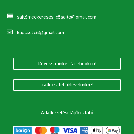

sajtómegkeresés:
c8sajto@gmail.com

kapcsol.c8@gmail.com
Kövess minket facebookon!
Iratkozz fel hírlevelünkre!
Adatkezelési tájékoztató